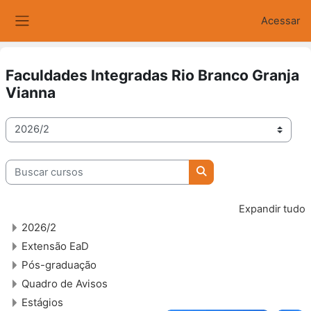
Ir para o conteúdo principal
Acessar
Painel lateral
Faculdades Integradas Rio Branco Granja
Vianna
Categorias de Cursos
Buscar cursos
Buscar cursos
Expandir tudo
2026/2
Extensão EaD
Pós-graduação
Quadro de Avisos
Estágios