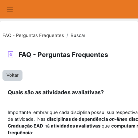
Ir para o conteúdo principal
Painel lateral
FAQ - Perguntas Frequentes
Buscar
FAQ - Perguntas Frequentes
Voltar
Quais são as atividades avaliativas?
Importante lembrar que cada disciplina possui sua respectiva 
Nas
disciplinas de dependência
on-line
e
disc
de atividade.
Graduação EAD
há
atividades avaliativas
que
computam n
frequência
: