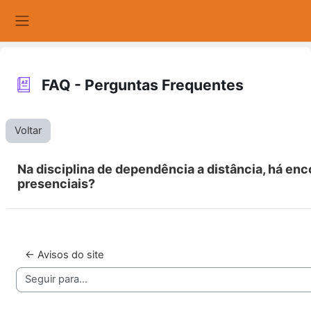
Ir para o conteúdo principal
Painel lateral
FAQ - Perguntas Frequentes
Voltar
Na disciplina de dependência a distância, há enc
presenciais?
← Avisos do site
Seguir para...