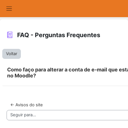
Ir para o conteúdo principal
Painel lateral
FAQ - Perguntas Frequentes
Voltar
Como faço para alterar a conta de e-mail que es
no Moodle?
← Avisos do site
Seguir para...