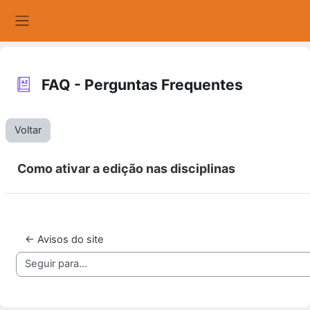
Ir para o conteúdo principal
Painel lateral
FAQ - Perguntas Frequentes
Voltar
Como ativar a edição nas disciplinas
← Avisos do site
Seguir para...