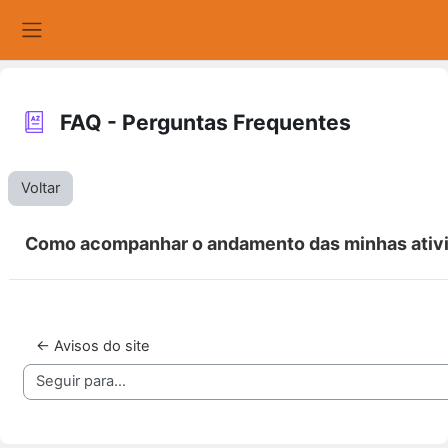
Ir para o conteúdo principal
Painel lateral
FAQ - Perguntas Frequentes
Voltar
Como acompanhar o andamento das minhas ativ
← Avisos do site
Seguir para...